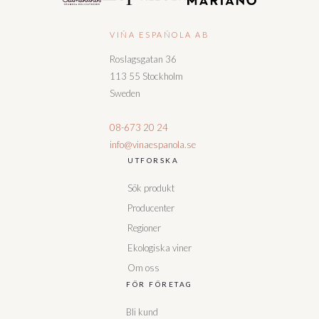
VIÑA ESPAÑOLA AB
Roslagsgatan 36
113 55 Stockholm
Sweden
08-673 20 24
info@vinaespanola.se
UTFORSKA
Sök produkt
Producenter
Regioner
Ekologiska viner
Om oss
FÖR FÖRETAG
Bli kund