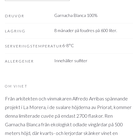
Garnacha Blanca 100%
DRUVOR
8 månader på foudres på 600 liter.
LAGRING
6-8°C
SERVERINGSTEMPERATUR
Innehåller sulfiter
ALLERGENER
OM VINET
Från arkitekten och vinmakaren Alfredo Arribas spännande
projekt i La Morera, i de svalare höjderna av Priorat, kommer
denna limiterade cuvée på endast 2700 flaskor. Ren
Garnacha Blanca från ekologiskt odlade vingårdar på 500
meters höjd, där kvarts- och lerjordar skänker vinet en