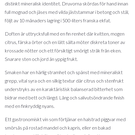
distinkt mineralisk identitet. Druvorna skördas för hand innan
full mognad och jäses med vilda jäststammar i betong och stål,
följt av 10 månaders lagring i 500-liters franska ekfat.
Doften är uttrycksfull med en fin renhet där kvitten, mogen
citrus, färska örter och en lätt sälta möter diskreta toner av
krossade nötter och ett försiktigt smörigt stråk från eken.
Snarare sten och jord än yppig frukt.
Smaken har en härlig stramhet och spänst med mineraliskt
grepp, vital syra och en silkig textur där citrus och stenfrukt
understryks av en karaktäristisk balanserad bitterhet som
bidrar med bett och längd. Lång och salivutsöndrande finish
med en finkryddig nyans.
Ett gastronomiskt vin som förtjänar en halstrad piggvar med
smörsås på rostad mandel och kapris, eller en bakad