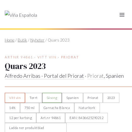
Hoppa
till
innehåll
Home
/
Butik
/
Nyheter
/
Quars 2023
ARTNR 94861
·
VITT VIN
·
PRIORAT
Quars 2023
Alfredo Arribas - Portal del Priorat
·
Priorat
, Spanien
Vitt vin
Torrt
Säsong
Spanien
Priorat
2023
14%
750 ml
Garnacha Blanca
Naturkork
12 per kartong
Art.nr 94861
EAN: 8436625290212