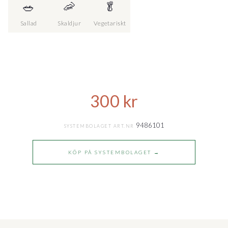
🥗
🦐
🥬
Sallad
Skaldjur
Vegetariskt
300
kr
9486101
SYSTEMBOLAGET ART.NR
KÖP PÅ SYSTEMBOLAGET →