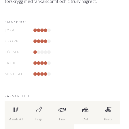
torskrygg med fänkålsconfit och citrusvinägrett.
SMAKPROFIL
SYRA
KROPP
SÖTMA
FRUKT
MINERAL
PASSAR TILL
🥢
🍗
🐟
🧀
🍝
Asiatiskt
Fågel
Fisk
Ost
Pasta