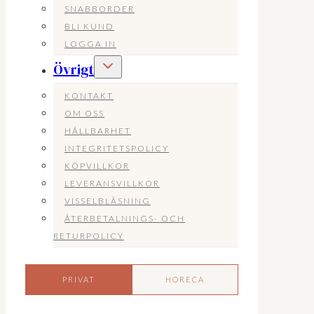
SNABBORDER
BLI KUND
LOGGA IN
Toggle
Övrigt
child
menu
KONTAKT
OM OSS
HÅLLBARHET
INTEGRITETSPOLICY
KÖPVILLKOR
LEVERANSVILLKOR
VISSELBLÅSNING
ÅTERBETALNINGS- OCH
RETURPOLICY
PRIVAT
HORECA