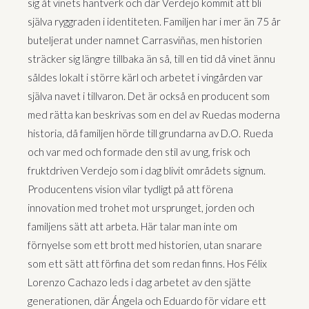
sig åt vinets hantverk och där Verdejo kommit att bli
själva ryggraden i identiteten. Familjen har i mer än 75 år
buteljerat under namnet Carrasviñas, men historien
sträcker sig längre tillbaka än så, till en tid då vinet ännu
såldes lokalt i större kärl och arbetet i vingården var
själva navet i tillvaron. Det är också en producent som
med rätta kan beskrivas som en del av Ruedas moderna
historia, då familjen hörde till grundarna av D.O. Rueda
och var med och formade den stil av ung, frisk och
fruktdriven Verdejo som i dag blivit områdets signum.
Producentens vision vilar tydligt på att förena
innovation med trohet mot ursprunget, jorden och
familjens sätt att arbeta. Här talar man inte om
förnyelse som ett brott med historien, utan snarare
som ett sätt att förfina det som redan finns. Hos Félix
Lorenzo Cachazo leds i dag arbetet av den sjätte
generationen, där Ángela och Eduardo för vidare ett