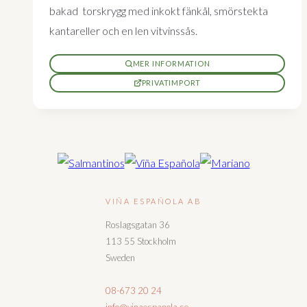
bakad torskrygg med inkokt fänkål, smörstekta
kantareller och en len vitvinssås.
MER INFORMATION
PRIVATIMPORT
VIÑA ESPAÑOLA AB
Roslagsgatan 36
113 55 Stockholm
Sweden
08-673 20 24
info@vinaespanola.se