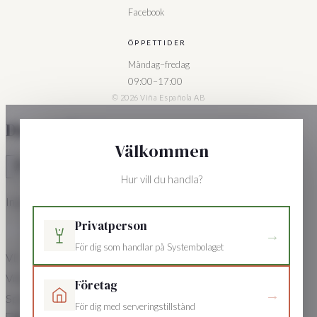
Facebook
ÖPPETTIDER
Måndag–fredag
09:00–17:00
© 2026 Viña Española AB
Din varukorg
Välkommen
Hur vill du handla?
Inga produkter i varukorgen.
Privatperson
→
För dig som handlar på Systembolaget
VE
Viña Española
Företag
→
Spanska viner sedan 1995
För dig med serveringstillstånd