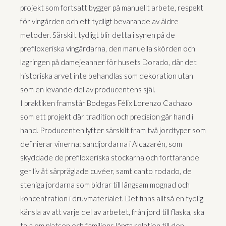
projekt som fortsatt bygger på manuellt arbete, respekt
för vingården och ett tydligt bevarande av äldre
metoder. Särskilt tydligt blir detta i synen på de
prefiloxeriska vingårdarna, den manuella skörden och
lagringen på damejeanner för husets Dorado, där det
historiska arvet inte behandlas som dekoration utan
som en levande del av producentens själ.
I praktiken framstår Bodegas Félix Lorenzo Cachazo
som ett projekt där tradition och precision går hand i
hand. Producenten lyfter särskilt fram två jordtyper som
definierar vinerna: sandjordarna i Alcazarén, som
skyddade de prefiloxeriska stockarna och fortfarande
ger liv åt särpräglade cuvéer, samt canto rodado, de
steniga jordarna som bidrar till långsam mognad och
koncentration i druvmaterialet. Det finns alltså en tydlig
känsla av att varje del av arbetet, från jord till flaska, ska
tala om platsen och familjens långa relation till den.