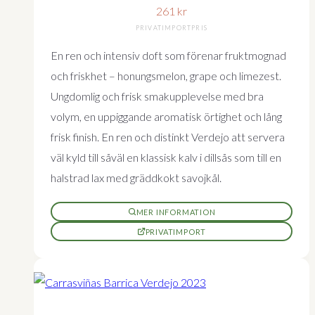
261
kr
PRIVATIMPORTPRIS
En ren och intensiv doft som förenar fruktmognad
och friskhet – honungsmelon, grape och limezest.
Ungdomlig och frisk smakupplevelse med bra
volym, en uppiggande aromatisk örtighet och lång
frisk finish. En ren och distinkt Verdejo att servera
väl kyld till såväl en klassisk kalv i dillsås som till en
halstrad lax med gräddkokt savojkål.
MER INFORMATION
PRIVATIMPORT