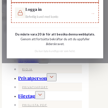
📩
×
Logga in
→
Befintlig kund med konto
Driven av AI •
Villkor
Du måste vara 20 år för att besöka denna webbplats.
Genom att fortsätta bekräftar du att du uppfyller
Sök dryck
ålderskravet.
Producenter
Du kan byta kundtyp när som helst.
Toggle
Regioner
child
menu
RIOJA
Toggle
Privatperson
child
menu
PRIVATIMPORT
Toggle
Företag
child
menu
PRISLISTA PDF