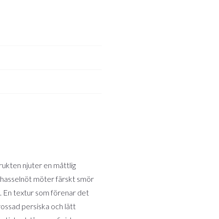
ukten njuter en måttlig
 hasselnöt möter färskt smör
en. En textur som förenar det
rossad persiska och lätt