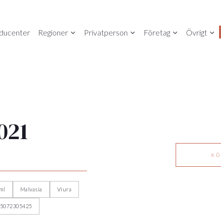
ducenter
Regioner
Privatperson
Företag
Övrigt
021
KÖ
ml
Malvasia
Viura
35072305425