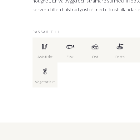
nötighet. En välbyggd och stramare stil med fin poten
servera till en halstrad gösfilé med citrushollandaise
PASSAR TILL
🥢
🐟
🧀
🍝
Asiatiskt
Fisk
Ost
Pasta
🥬
Vegetariskt