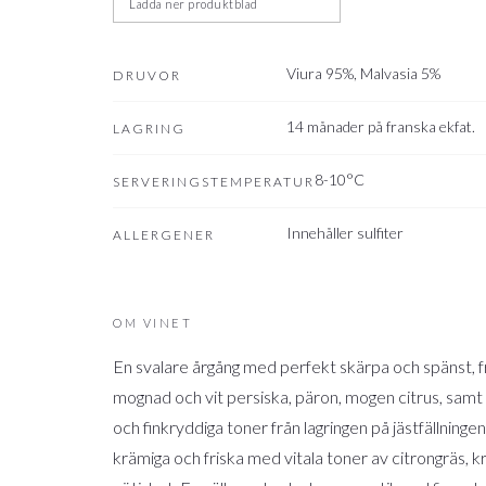
Viura 95%, Malvasia 5%
DRUVOR
14 månader på franska ekfat.
LAGRING
8-10°C
SERVERINGSTEMPERATUR
Innehåller sulfiter
ALLERGENER
OM VINET
En svalare årgång med perfekt skärpa och spänst, fr
mognad och vit persiska, päron, mogen citrus, samt
och finkryddiga toner från lagringen på jästfällning
krämiga och friska med vitala toner av citrongräs, k