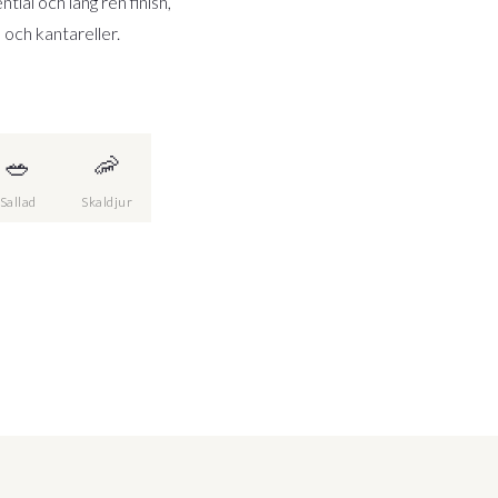
tial och lång ren finish,
 och kantareller.
🥗
🦐
Sallad
Skaldjur