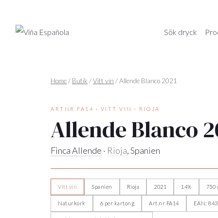
Hoppa
till
Sök dryck
Pro
innehåll
Home
/
Butik
/
Vitt vin
/
Allende Blanco 2021
ARTNR FA14
·
VITT VIN
·
RIOJA
Allende Blanco 2
Finca Allende
·
Rioja
, Spanien
Vitt vin
Spanien
Rioja
2021
14%
750 
Naturkork
6 per kartong
Art.nr FA14
EAN: 84