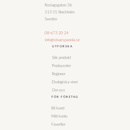
Roslagsgatan 36
113 55 Stockholm
Sweden
08-673 20 24
info@vinaespanola.se
UTFORSKA
Sök produkt
Producenter
Regioner
Ekologiska viner
Om oss
FÖR FÖRETAG
Bli kund
Mitt konto
Favoriter