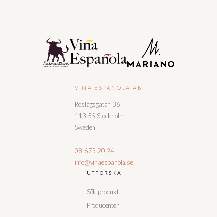
VIÑA ESPAÑOLA AB
Roslagsgatan 36
113 55 Stockholm
Sweden
08-673 20 24
info@vinaespanola.se
UTFORSKA
Sök produkt
Producenter