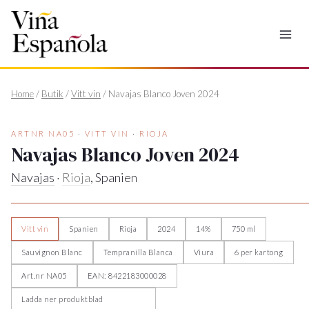
Hoppa
till
innehåll
Home
/
Butik
/
Vitt vin
/
Navajas Blanco Joven 2024
ARTNR NA05
·
VITT VIN
·
RIOJA
Navajas Blanco Joven 2024
Navajas
·
Rioja
, Spanien
Vitt vin
Spanien
Rioja
2024
14%
750 ml
Sauvignon Blanc
Tempranilla Blanca
Viura
6 per kartong
Art.nr NA05
EAN: 8422183000028