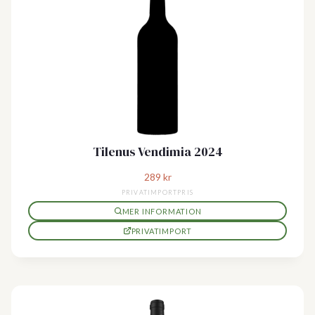
till
högt
Tilenus Vendimia 2024
289
kr
PRIVATIMPORTPRIS
MER INFORMATION
PRIVATIMPORT